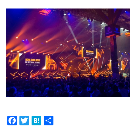
Facebook
Twitter
Hatena
共
有