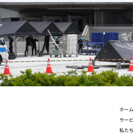
ホー
サー
私た